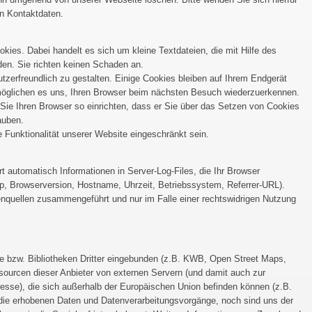
n Kontaktdaten.
ies. Dabei handelt es sich um kleine Textdateien, die mit Hilfe des
en. Sie richten keinen Schaden an.
tzerfreundlich zu gestalten. Einige Cookies bleiben auf Ihrem Endgerät
rmöglichen es uns, Ihren Browser beim nächsten Besuch wiederzuerkennen.
ie Ihren Browser so einrichten, dass er Sie über das Setzen von Cookies
lauben.
 Funktionalität unserer Website eingeschränkt sein.
rt automatisch Informationen in Server-Log-Files, die Ihr Browser
yp, Browserversion, Hostname, Uhrzeit, Betriebssystem, Referrer-URL).
nquellen zusammengeführt und nur im Falle einer rechtswidrigen Nutzung
te bzw. Bibliotheken Dritter eingebunden (z.B. KWB, Open Street Maps,
ourcen dieser Anbieter von externen Servern (und damit auch zur
resse), die sich außerhalb der Europäischen Union befinden können (z.B.
 die erhobenen Daten und Datenverarbeitungsvorgänge, noch sind uns der