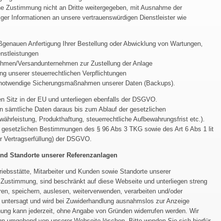
he Zustimmung nicht an Dritte weitergegeben, mit Ausnahme der
iger Informationen an unsere vertrauenswürdigen Dienstleister wie
aßgenauen Anfertigung Ihrer Bestellung oder Abwicklung von Wartungen,
nstleistungen
nehmen/Versandunternehmen zur Zustellung der Anlage
ng unserer steuerrechtlichen Verpflichtungen
B. notwendige Sicherungsmaßnahmen unserer Daten (Backups).
ren Sitz in der EU und unterliegen ebenfalls der DSGVO.
en sämtliche Daten daraus bis zum Ablauf der gesetzlichen
ährleistung, Produkthaftung, steuerrechtliche Aufbewahrungsfrist etc.).
er gesetzlichen Bestimmungen des § 96 Abs 3 TKG sowie des Art 6 Abs 1 lit
zur Vertragserfüllung) der DSGVO.
 und Standorte unserer Referenzanlagen
riebsstätte, Mitarbeiter und Kunden sowie Standorte unserer
r Zustimmung, sind beschränkt auf diese Webseite und unterliegen streng
ren, speichern, auslesen, weiterverwenden, verarbeiten und/oder
ch untersagt und wird bei Zuwiderhandlung ausnahmslos zur Anzeige
hung kann jederzeit, ohne Angabe von Gründen widerrufen werden. Wir
nn umgehend von unserer Webseite löschen. Bitte wenden Sie sich hierfür