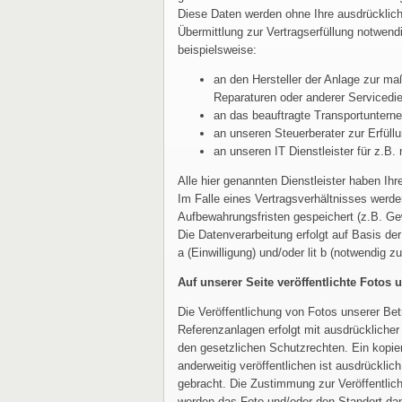
Diese Daten werden ohne Ihre ausdrücklic
Übermittlung zur Vertragserfüllung notwend
beispielsweise:
an den Hersteller der Anlage zur m
Reparaturen oder anderer Servicedie
an das beauftragte Transportunter
an unseren Steuerberater zur Erfüllu
an unseren IT Dienstleister für z.
Alle hier genannten Dienstleister haben Ih
Im Falle eines Vertragsverhältnisses werd
Aufbewahrungsfristen gespeichert (z.B. Gew
Die Datenverarbeitung erfolgt auf Basis d
a (Einwilligung) und/oder lit b (notwendig 
Auf unserer Seite veröffentlichte Fotos
Die Veröffentlichung von Fotos unserer Bet
Referenzanlagen erfolgt mit ausdrückliche
den gesetzlichen Schutzrechten. Ein kopie
anderweitig veröffentlichen ist ausdrückli
gebracht. Die Zustimmung zur Veröffentlic
werden das Foto und/oder den Standort da